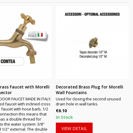
ass Faucet with Morelli
Decorated Brass Plug for Morelli
ector
Wall Fountains
OOR FAUCET MADE IN ITALY.
Used for closing the second unused
d faucet with inclined cross
drain hole in wall tanks.
 faucet with hose barb, 1/2
Price
€6.10
 connection this means that
In Stock
has a double thread for
to the water system: 3/8"
VIEW DETAIL
d 1/2" external. The double