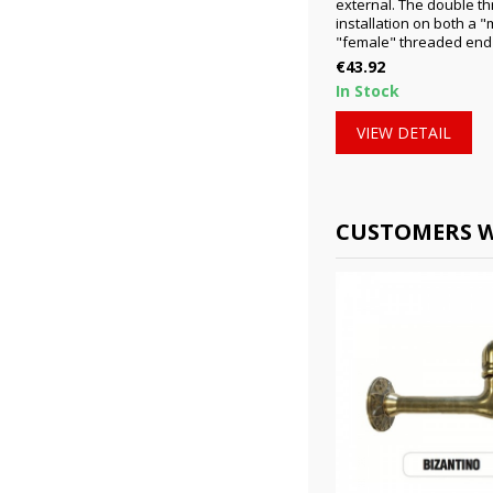
external. The double th
installation on both a 
"female" threaded end o
Price
€43.92
In Stock
VIEW DETAIL
CUSTOMERS W