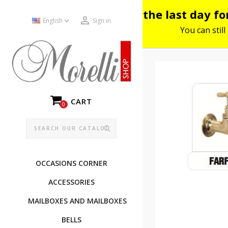
Please note: the last day f


English
Sign in
You can still
CART
0
OCCASIONS CORNER
ACCESSORIES
MAILBOXES AND MAILBOXES
BELLS