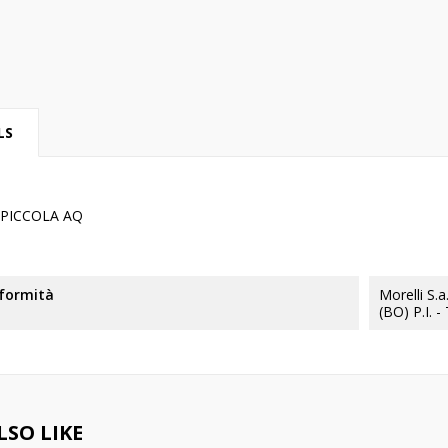
LS
 PICCOLA AQ
nformità
Morelli S.
(BO) P.I. 
SO LIKE