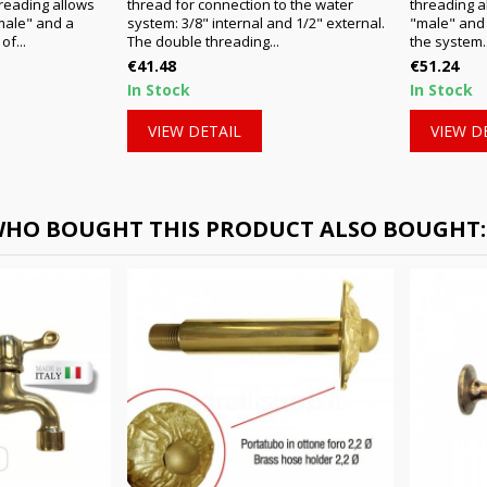
reading allows
thread for connection to the water
threading al
"male" and a
system: 3/8" internal and 1/2" external.
"male" and
f...
The double threading...
the system..
Price
Price
€41.48
€51.24
In Stock
In Stock
VIEW DETAIL
VIEW D
HO BOUGHT THIS PRODUCT ALSO BOUGHT: