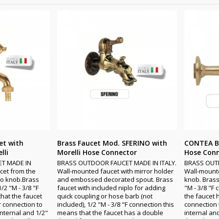
et with
Brass Faucet Mod. SFERINO with
CONTEA Br
lli
Morelli Hose Connector
Hose Conn
T MADE IN
BRASS OUTDOOR FAUCET MADE IN ITALY.
BRASS OUTD
cet from the
Wall-mounted faucet with mirror holder
Wall-mounte
ino knob.Brass
and embossed decorated spout. Brass
knob. Brass
/2 "M - 3/8 "F
faucet with included niplo for adding
"M - 3/8 "F
hat the faucet
quick coupling or hose barb (not
the faucet 
 connection to
included), 1/2 "M - 3/8 "F connection this
connection 
internal and 1/2"
means that the faucet has a double
internal an