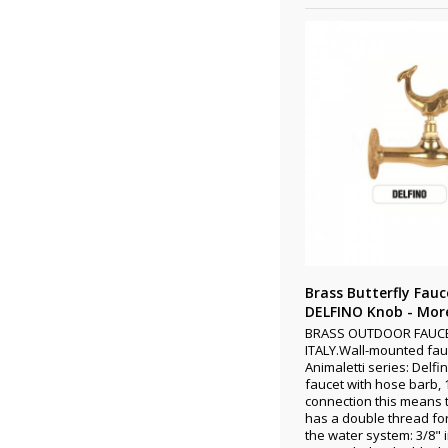
Brass Butterfly Fauc
DELFINO Knob - More
BRASS OUTDOOR FAUCE
ITALY.Wall-mounted fau
Animaletti series: Delf
faucet with hose barb, 1
connection this means t
has a double thread for
the water system: 3/8" 