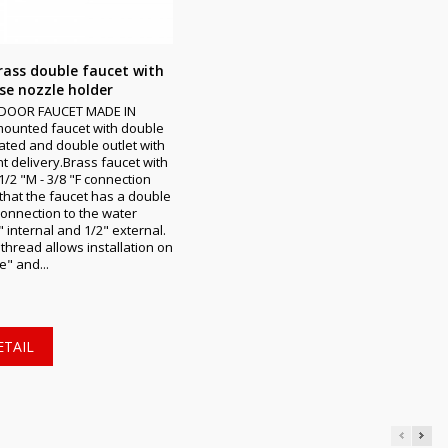
ass double faucet with
se nozzle holder
DOOR FAUCET MADE IN
mounted faucet with double
ted and double outlet with
 delivery.Brass faucet with
1/2 "M - 3/8 "F connection
that the faucet has a double
connection to the water
 internal and 1/2" external.
thread allows installation on
e" and...
ETAIL