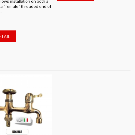
lows installation on both a
 a "female" threaded end of
..
ETAIL