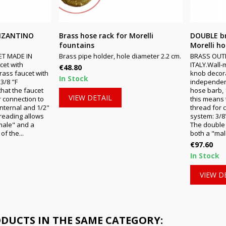
BIZANTINO
Brass hose rack for Morelli
DOUBLE br
fountains
Morelli ho
T MADE IN
Brass pipe holder, hole diameter 2.2 cm.
BRASS OUT
cet with
ITALY.Wall-
Price
€48.80
rass faucet with
knob decora
In Stock
 3/8 "F
independent
hat the faucet
hose barb, 
VIEW DETAIL
 connection to
this means 
internal and 1/2"
thread for 
reading allows
system: 3/8"
"male" and a
The double 
f the...
both a "mal
Price
€97.60
In Stock
VIEW D
ODUCTS IN THE SAME CATEGORY: