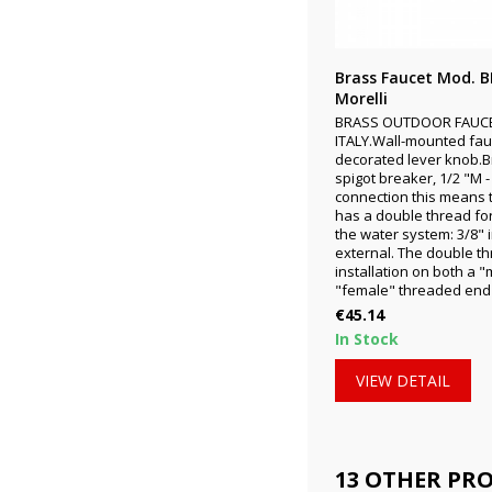
Brass Faucet Mod. 
Morelli
BRASS OUTDOOR FAUCE
ITALY.Wall-mounted fau
decorated lever knob.B
spigot breaker, 1/2 "M -
connection this means t
has a double thread for
the water system: 3/8" 
external. The double th
installation on both a 
"female" threaded end o
Price
€45.14
In Stock
VIEW DETAIL
13 OTHER PR